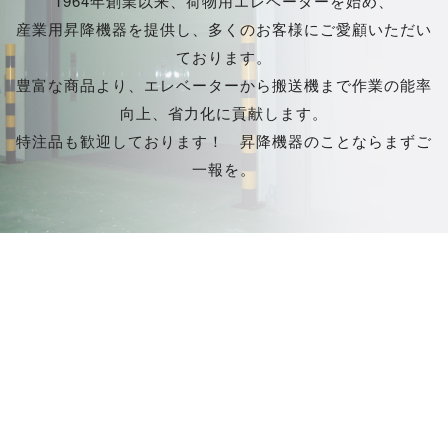
1964年創業以来、荷物用エレベーターを始め、
産業用昇降機器を提供し、多くのお客様にご愛顧いただい
2024.04.01
ております。
新しい仲間が加わりました！
豊富な商品より、エレベーターから搬送機まで作業の能率
2024.02.15
向上、省力化に貢献します。
いよいよ就活開幕です！
特注品も歓迎しております！ 昇降機器のことならまずご
≪工場見学付き説明会 予約受付中≫
一報を。
2024.01.05
新年あけましておめでとうございます。
2023.04.03
新しい仲間が加わりました！【入社式】
2023.01.18
交通安全優良事業所として表彰されました。
2023.01.05