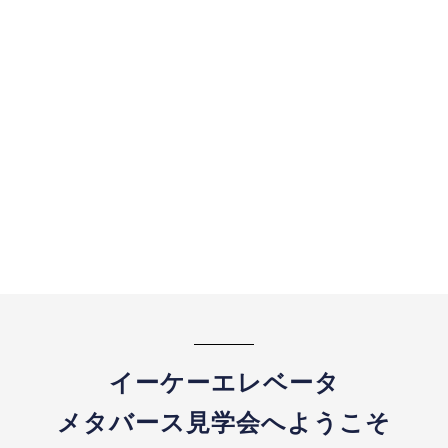
見学に来たからといって必ず応募しなければ
ならない、ということはありません。
企業研究の一つとして、或いは見聞を広げる
ためでも構いません。
是非この機会に足を運んでみて下さい。
みなさんと直接お会いできるのを楽しみに
しています！
詳細はこちら
イーケーエレベータ
メタバース見学会へようこそ