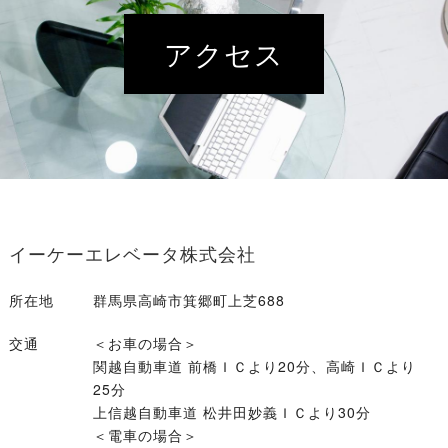
アクセス
イーケーエレベータ株式会社
所在地
群馬県高崎市箕郷町上芝688
交通
＜お車の場合＞
関越自動車道 前橋ＩＣより20分、高崎ＩＣより
25分
上信越自動車道 松井田妙義ＩＣより30分
＜電車の場合＞